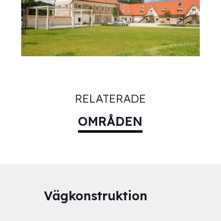
RELATERADE
OMRÅDEN
Vägkonstruktion
Tu
gar