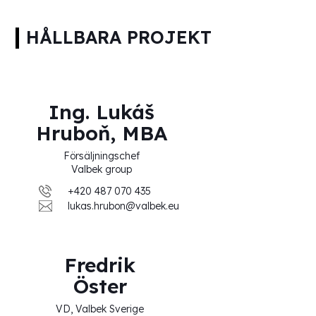
HÅLLBARA PROJEKT
Ing. Lukáš
Hruboň, MBA
Försäljningschef
Valbek group
+420 487 070 435
lukas.hrubon@valbek.eu
Fredrik
Öster
VD, Valbek Sverige