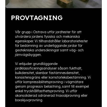
PROVTAGNING
Vår grupp i Ostrava utför jordtester för att
utvärdera jordens fysiska och mekaniska
egenskaper. Vi tillhandahåller laboratorietester
för bedömning av underliggande jordar för
geotekniska undersökningar samt väg- och
järnvägsbyggen.
Vi erbjuder grundläggande
jordklassificeringsanalyser såsom fukthalt,
bulkdensitet, skenbar fastämnesdensitet,
konsistensgräns eller kornstorleksbestämning. Vi
utför kompressibilitetsprovning i vägmätare
genom progressiv belastning, samt till exempel
enkel tryckhållfasthetsprovning. Vi utför
okonsoliderad odränerad triaxialprovning eller
boxskjuvprovning.