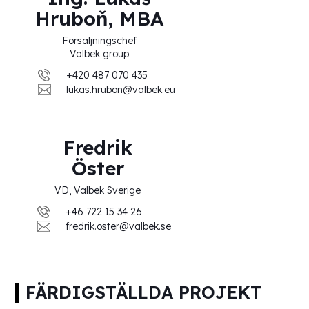
Hruboň, MBA
Försäljningschef
Valbek group
+420 487 070 435
lukas.hrubon@valbek.eu
Fredrik
Öster
VD, Valbek Sverige
+46 722 15 34 26
fredrik.oster@valbek.se
FÄRDIGSTÄLLDA PROJEKT