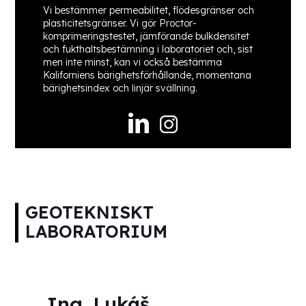
Vi bestämmer permeabilitet, flödesgränser och
plasticitetsgränser. Vi gör Proctor-
komprimeringstestet, jämförande bulkdensitet
och fukthaltsbestämning i laboratoriet och, sist
men inte minst, kan vi också bestämma
Kaliforniens bärighetsförhållande, momentana
bärighetsindex och linjär svällning.
GEOTEKNISKT
LABORATORIUM
Ing. Lukáš